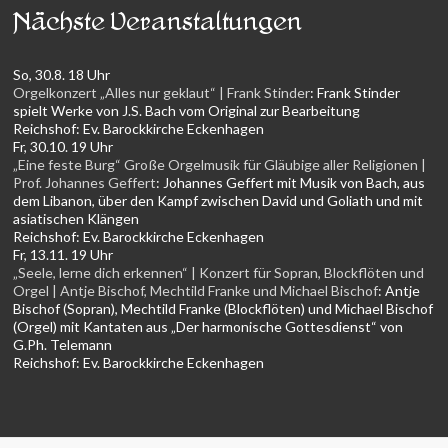
Nächste Veranstaltungen
So, 30.8. 18 Uhr
Orgelkonzert „Alles nur geklaut“ | Frank Stinder
:
Frank Stinder
spielt Werke von J.S. Bach vom Original zur Bearbeitung
Reichshof:
Ev. Barockkirche Eckenhagen
Fr, 30.10. 19 Uhr
„Eine feste Burg“ Große Orgelmusik für Gläubige aller Religionen |
Prof. Johannes Geffert
:
Johannes Geffert mit Musik von Bach, aus
dem Libanon, über den Kampf zwischen David und Goliath und mit
asiatischen Klängen
Reichshof:
Ev. Barockkirche Eckenhagen
Fr, 13.11. 19 Uhr
„Seele, lerne dich erkennen“ | Konzert für Sopran, Blockflöten und
Orgel | Antje Bischof, Mechtild Franke und Michael Bischof
:
Antje
Bischof (Sopran), Mechtild Franke (Blockflöten) und Michael Bischof
(Orgel) mit Kantaten aus „Der harmonische Gottesdienst“ von
G.Ph. Telemann
Reichshof:
Ev. Barockkirche Eckenhagen