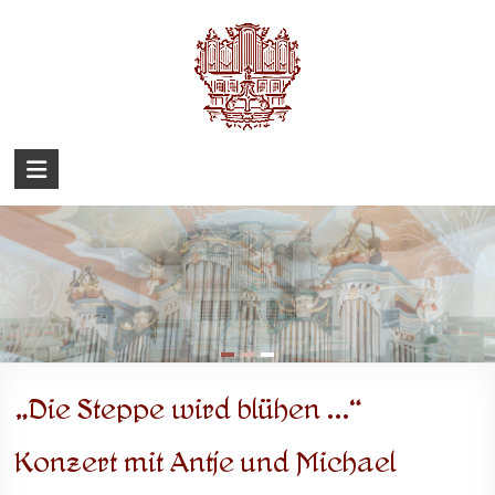
Zum
Inhalt
springen
Barockorgel
Eckenhagen
„Die Steppe wird blühen …“
Konzert mit Antje und Michael