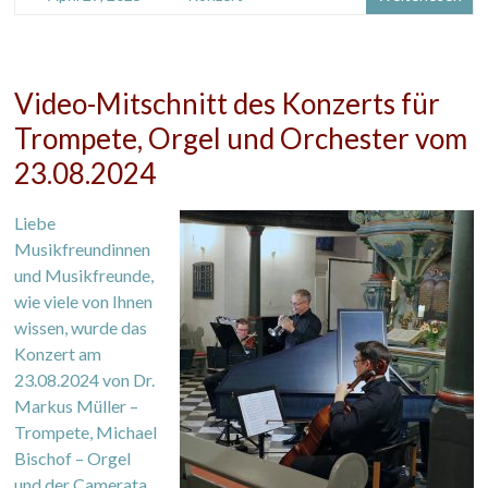
Video-Mitschnitt des Konzerts für
Trompete, Orgel und Orchester vom
23.08.2024
Liebe
Musikfreundinnen
und Musikfreunde,
wie viele von Ihnen
wissen, wurde das
Konzert am
23.08.2024 von Dr.
Markus Müller –
Trompete, Michael
Bischof – Orgel
und der Camerata