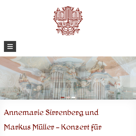
Zum
Inhalt
springen
Barockorgel
Eckenhagen
Annemarie Sirrenberg und
Markus Müller – Konzert für