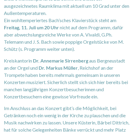
ausgezeichnetes Raumklima mit aktuell um 10 Grad unter den
Außentemperaturen.
Ein wohltemperiertes Bach’sches Klavierstück steht am
Freitag, 11. Juli um 20 Uhr
nicht auf dem Programm, dafür
aber abwechslungsreiche Werke von A. Vivaldi, G.Ph.
Telemann und J. S. Bach sowie poppige Orgelstücke von M.
Schütz (s. Programm weiter unten).
Kreiskantorin
Dr. Annemarie Sirrenberg
aus Bergneustadt
an der Orgel und
Dr. Markus Müller
, Reichshof an der
Trompete haben bereits mehrmals gemeinsam in unseren
Konzerten musiziert. Sicherlich stellt sich sich hier bereits bei
manchen langjährigen Konzertbesucherinnen und
Konzertbesuchern eine gewisse Vorfreude ein.
Im Anschluss an das Konzert gibt’s die Möglichkeit, bei
Getränken noch ein wenig in der Kirche zu plauschen und die
Musik nachwirken zu lassen. Unsere Küsterin, Bärbel Dittrich,
hat für solche Gelegenheiten Bänke verrückt und mehr Platz