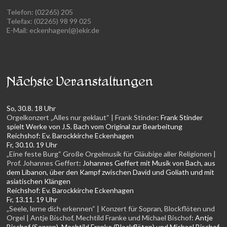
Telefon: (02265) 205
Telefax: (02265) 98 99 025
E-Mail: eckenhagen(@)ekir.de
Nächste Veranstaltungen
So, 30.8. 18 Uhr
Orgelkonzert „Alles nur geklaut“ | Frank Stinder
:
Frank Stinder
spielt Werke von J.S. Bach vom Original zur Bearbeitung
Reichshof:
Ev. Barockkirche Eckenhagen
Fr, 30.10. 19 Uhr
„Eine feste Burg“ Große Orgelmusik für Gläubige aller Religionen |
Prof. Johannes Geffert
:
Johannes Geffert mit Musik von Bach, aus
dem Libanon, über den Kampf zwischen David und Goliath und mit
asiatischen Klängen
Reichshof:
Ev. Barockkirche Eckenhagen
Fr, 13.11. 19 Uhr
„Seele, lerne dich erkennen“ | Konzert für Sopran, Blockflöten und
Orgel | Antje Bischof, Mechtild Franke und Michael Bischof
:
Antje
Bischof (Sopran), Mechtild Franke (Blockflöten) und Michael Bischof